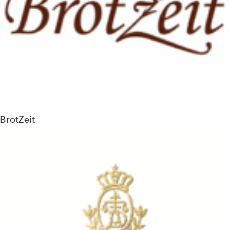
BrotZeit