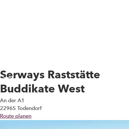
Skip to main content
Serways Raststätte
Toggle Menu
Buddikate West
An der A1
22965 Todendorf
Route planen