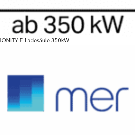
IONITY E-Ladesäule 350kW