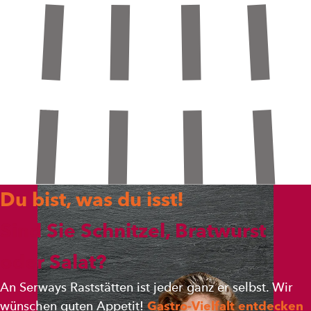
Du bist, was du isst!
Sind Sie Schnitzel, Bratwurst
oder Salat?
An Serways Raststätten ist jeder ganz er selbst. Wir
wünschen guten Appetit!
Gastro-Vielfalt entdecken