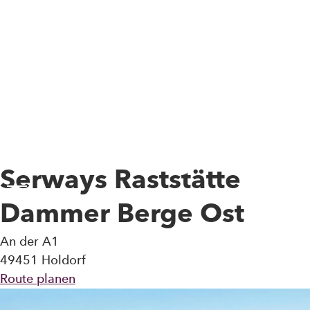
Skip to main content
Serways Raststätte
Toggle Menu
Dammer Berge Ost
An der A1
49451 Holdorf
Route planen