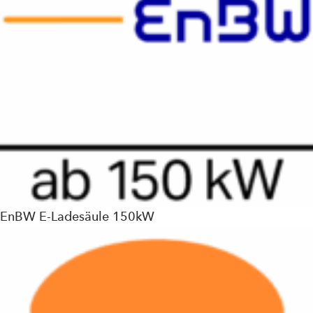
EnBW E-Ladesäule 150kW