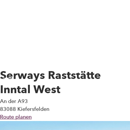
Skip to main content
Serways Raststätte
Toggle Menu
Inntal West
An der A93
83088 Kiefersfelden
Route planen