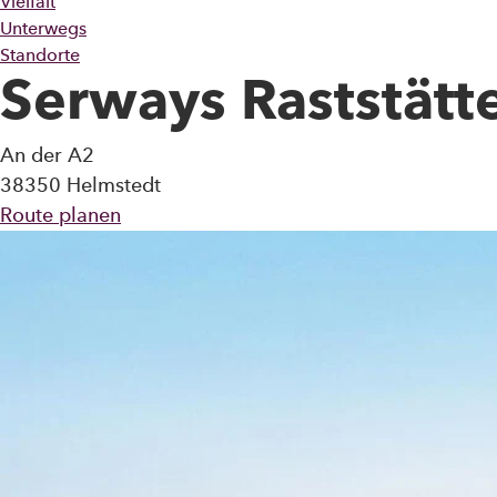
Vielfalt
Gastronomie
Unterwegs
Tanken
Shop
Hotel
Familie
Standorte
Business
Reise
Serways Raststät
An der A2
38350 Helmstedt
Route planen