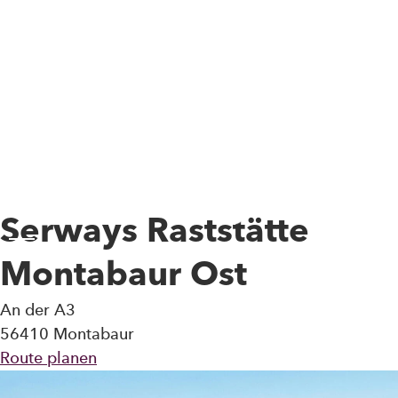
Skip to main content
Serways Raststätte
Toggle Menu
Montabaur Ost
An der A3
56410 Montabaur
Route planen