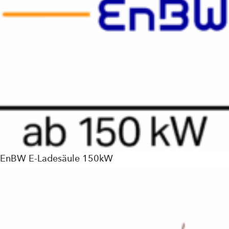
EnBW E-Ladesäule 150kW