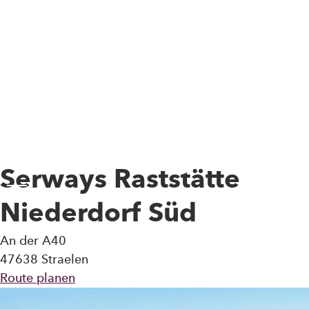
Skip to main content
Serways Raststätte
Toggle Menu
Niederdorf Süd
An der A40
47638 Straelen
Route planen