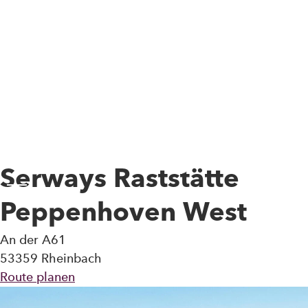
Skip to main content
Serways Raststätte
Toggle Menu
Peppenhoven West
An der A61
53359 Rheinbach
Route planen