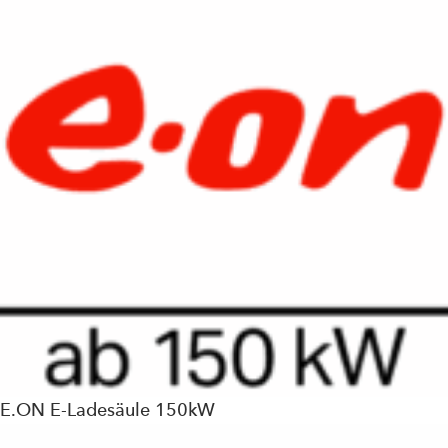
E.ON E-Ladesäule 150kW