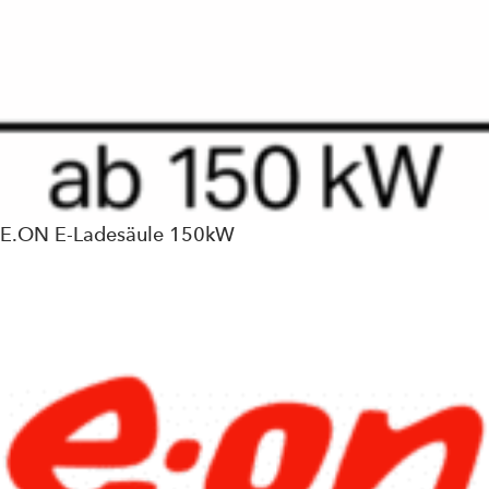
E.ON E-Ladesäule 150kW