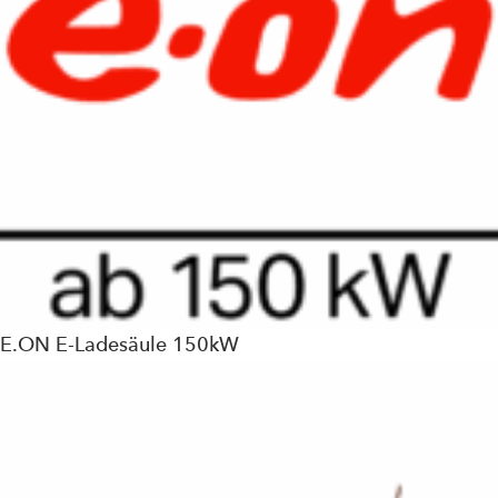
E.ON E-Ladesäule 150kW