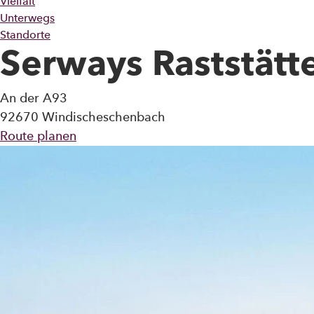
Vielfalt
Gastronomie
Unterwegs
Tanken
Shop
Hotel
Familie
Standorte
Business
Reise
Serways Raststätt
An der A93
92670 Windischeschenbach
Route planen